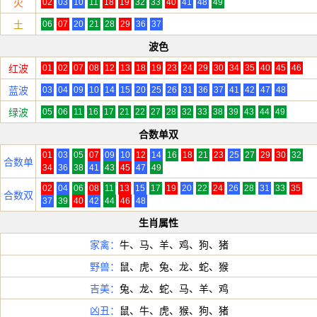
火
02
03
10
11
18
19
32
33
40
41
48
49
土
06
07
20
21
28
29
36
37
波色
红波
01
02
07
08
12
13
18
19
23
24
29
30
34
35
40
45
46
蓝波
03
04
09
10
14
15
20
25
26
31
36
37
41
42
47
48
绿波
05
06
11
16
17
21
22
27
28
32
33
38
39
43
44
49
合数单双
01
03
05
07
09
10
12
14
16
18
21
23
25
27
29
30
32
合数单
34
36
38
41
43
45
47
49
02
04
06
08
11
13
15
17
19
20
22
24
26
28
31
33
35
合数双
37
39
40
42
44
46
48
生肖属性
家禽：
牛、马、羊、鸡、狗、猪
野兽：
鼠、虎、兔、龙、蛇、猴
吉美：
兔、龙、蛇、马、羊、鸡
凶丑：
鼠、牛、虎、猴、狗、猪