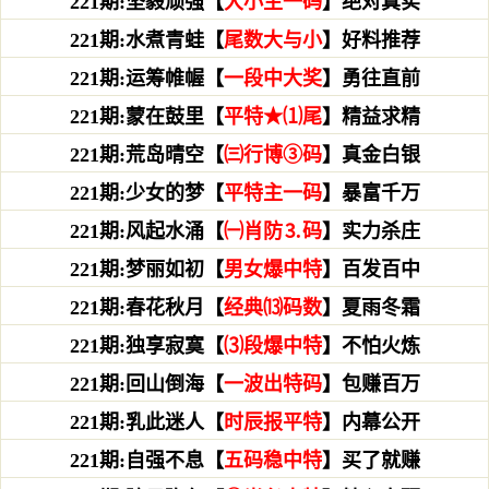
221期:
坚毅顽强【
大小主一码
】绝对真实
221期:
水煮青蛙【
尾数大与小
】好料推荐
221期:
运筹帷幄【
一段中大奖
】勇往直前
221期:
蒙在鼓里【
平特★⑴尾
】精益求精
221期:
荒岛晴空【
㈢行博③码
】真金白银
221期:
少女的梦【
平特主一码
】暴富千万
221期:
风起水涌【
㈠肖防⒊码
】实力杀庄
221期:
梦丽如初【
男女爆中特
】百发百中
221期:
春花秋月【
经典⒀码数
】夏雨冬霜
221期:
独享寂寞【
⑶段爆中特
】不怕火炼
221期:
回山倒海【
一波出特码
】包赚百万
221期:
乳此迷人【
时辰报平特
】内幕公开
221期:
自强不息【
五码稳中特
】买了就赚