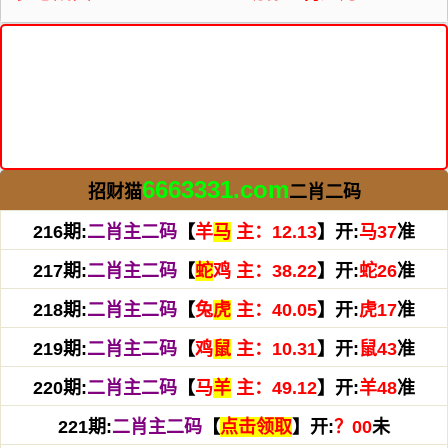
6663331.com
招财猫
二肖二码
216期:
二肖主二码
【
羊
马
主：12.13
】开:
马37
准
217期:
二肖主二码
【
蛇
鸡 主：38.22
】开:
蛇26
准
218期:
二肖主二码
【
兔
虎
主：40.05
】开:
虎17
准
219期:
二肖主二码
【
鸡
鼠
主：10.31
】开:
鼠43
准
220期:
二肖主二码
【
马
羊
主：49.12
】开:
羊48
准
221期:
二肖主二码
【
点击领取
】开:
？00
未