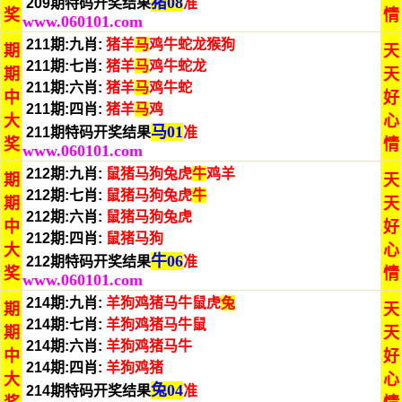
猪08
209期特码开奖结果
准
奖
情
www.060101.com
211期:九肖:
猪羊
马
鸡牛蛇龙猴狗
期
天
211期:七肖:
猪羊
马
鸡牛蛇龙
期
天
211期:六肖:
猪羊
马
鸡牛蛇
中
好
211期:四肖:
猪羊
马
鸡
大
心
马01
211期特码开奖结果
准
奖
情
www.060101.com
212期:九肖:
鼠猪马狗兔虎
牛
鸡羊
期
天
212期:七肖:
鼠猪马狗兔虎
牛
期
天
212期:六肖:
鼠猪马狗兔虎
中
好
212期:四肖:
鼠猪马狗
大
心
牛06
212期特码开奖结果
准
奖
情
www.060101.com
214期:九肖:
羊狗鸡猪马牛鼠虎
兔
期
天
214期:七肖:
羊狗鸡猪马牛鼠
期
天
214期:六肖:
羊狗鸡猪马牛
中
好
214期:四肖:
羊狗鸡猪
大
心
兔04
214期特码开奖结果
准